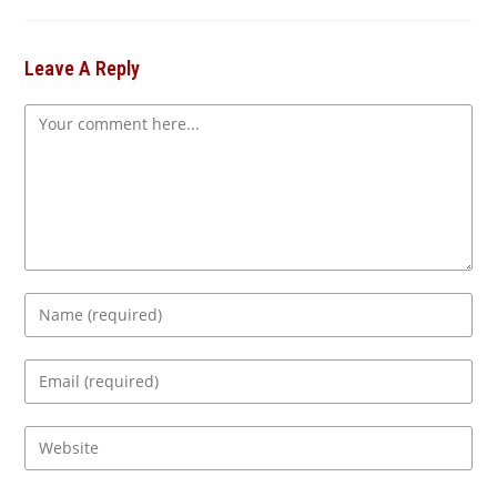
Leave A Reply
Comment
Enter
your
name
Enter
or
your
username
email
Enter
to
address
your
comment
to
website