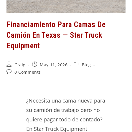
Financiamiento Para Camas De
Camión En Texas — Star Truck
Equipment
Post
Post
Post
Craig
May 11, 2026
Blog
author:
published:
category:
Post
0 Comments
comments:
¿Necesita una cama nueva para
su camión de trabajo pero no
quiere pagar todo de contado?
En Star Truck Equipment